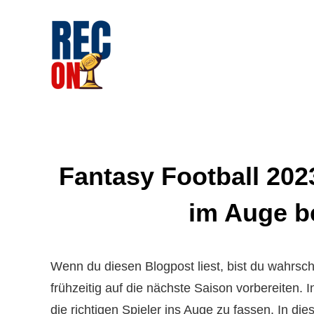
So Sparen Sie Mit Ihrer Heizung Bares Gel
HAUSTECHNIK BLOG
Fantasy Football 2023:
im Auge be
Wenn du diesen Blogpost liest, bist du wahrsch
frühzeitig auf die nächste Saison vorbereiten. 
die richtigen Spieler ins Auge zu fassen. In diese