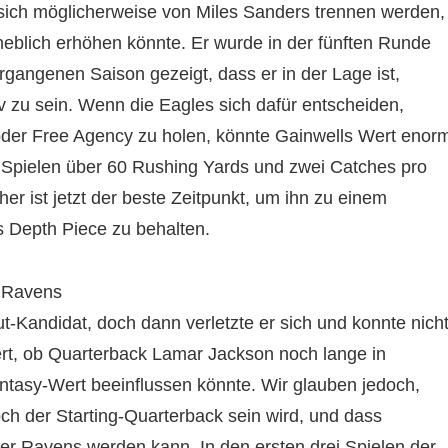
e sich möglicherweise von Miles Sanders trennen werden,
heblich erhöhen könnte. Er wurde in der fünften Runde
rgangenen Saison gezeigt, dass er in der Lage ist,
v zu sein. Wenn die Eagles sich dafür entscheiden,
oder Free Agency zu holen, könnte Gainwells Wert enor
ei Spielen über 60 Rushing Yards und zwei Catches pro
aher ist jetzt der beste Zeitpunkt, um ihn zu einem
es Depth Piece zu behalten.
e Ravens
-Kandidat, doch dann verletzte er sich und konnte nich
iert, ob Quarterback Lamar Jackson noch lange in
ntasy-Wert beeinflussen könnte. Wir glauben jedoch,
h der Starting-Quarterback sein wird, und dass
der Ravens werden kann. In den ersten drei Spielen der